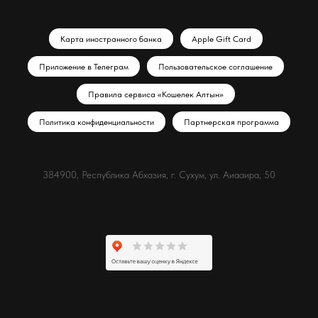
Карта иностранного банка
Apple Gift Card
Приложение в Телеграм
Пользовательское соглашение
Правила сервиса «Кошелек Алтын»
Политика конфиденциальности
Партнерская программа
384900, Республика Абхазия, г. Сухум, ул. Аиааира, 50