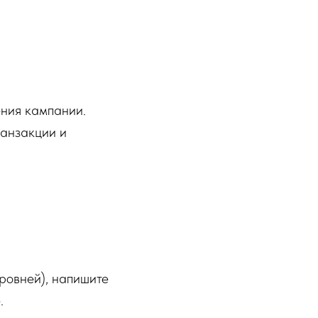
ения кампании.
ранзакции и
ровней), напишите
.