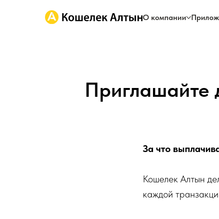
О компании
Прилож
Приглашайте д
За что выплачив
Кошелек Алтын дел
каждой транзакции